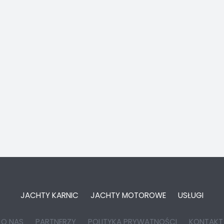
JACHTY KARNIC
JACHTY MOTOROWE
USŁUGI
O NAS
PARTNERZY
POLITYKA PRYWATNOŚCI
KONTAKT