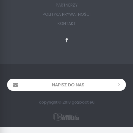
PARTNERZY
POLITYKA PRYWATNOŚCI
KONTAKT
NAPISZ DO NAS
copyright © 2018 go2boat.eu