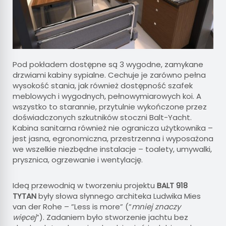
Pod pokładem dostępne są 3 wygodne, zamykane
drzwiami kabiny sypialne. Cechuje je zarówno pełna
wysokość stania, jak również dostępność szafek
meblowych i wygodnych, pełnowymiarowych koi. A
wszystko to starannie, przytulnie wykończone przez
doświadczonych szkutników stoczni Balt-Yacht.
Kabina sanitarna również nie ogranicza użytkownika –
jest jasna, egronomiczna, przestrzenna i wyposażona
we wszelkie niezbędne instalacje – toalety, umywalki,
prysznica, ogrzewanie i wentylację.
Ideą przewodnią w tworzeniu projektu
BALT 918
TYTAN
były słowa słynnego architeka Ludwika Mies
van der Rohe – ”Less is more” (”
mniej znaczy
więcej
”). Zadaniem było stworzenie jachtu bez