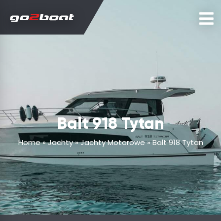
Balt 918 Tytan
Home
»
Jachty
»
Jachty Motorowe
»
Balt 918 Tytan