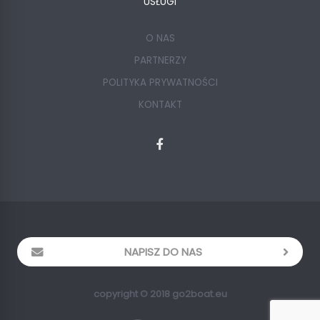
USŁUGI
O NAS
PARTNERZY
POLITYKA PRYWATNOŚCI
KONTAKT
NAPISZ DO NAS
copyright © 2018 go2boat.eu