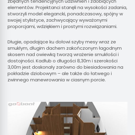
zbędnych tendencyjnych udziwnień i zdobiących
elementów. Projektanci stanęli na wysokości zadania,
stworzyli model elegancki, ponadczasowy, spójny w
swojej stylistyce, zachwycający wyważonymi
proporcjami, wdziękiem i prostymi rozwiązaniami.
Długie, opadające ku dołowi szyby mesy wraz ze
smukłym, długim dachem zakończonym łagodnym
skosem nad owiewką tworzą wrażenie smukłości i
dostojności. Kadłub o długości 8,30m i szerokości
3,00m jest doskonały zarówno do biesiadowania na
pokładzie dziobowym – ale także do łatwego i
zwinnego manewrowania w ciasnym porcie.