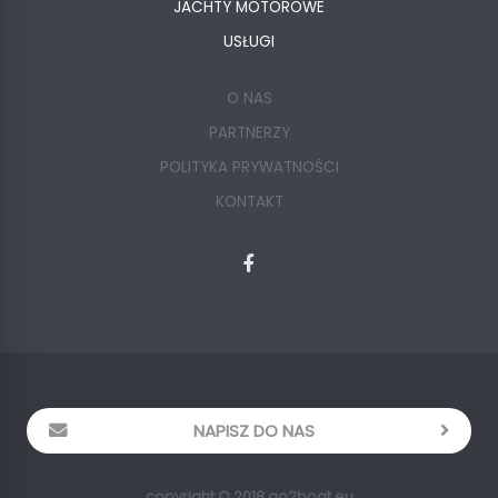
JACHTY MOTOROWE
USŁUGI
O NAS
PARTNERZY
POLITYKA PRYWATNOŚCI
KONTAKT
NAPISZ DO NAS
copyright © 2018 go2boat.eu