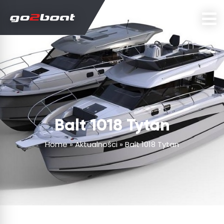
Balt 1018 Tytan
Home
»
Aktualności
»
Balt 1018 Tytan